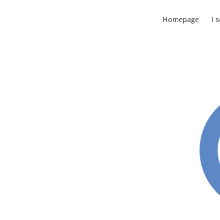
Homepage
I s