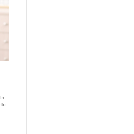
lo
llo