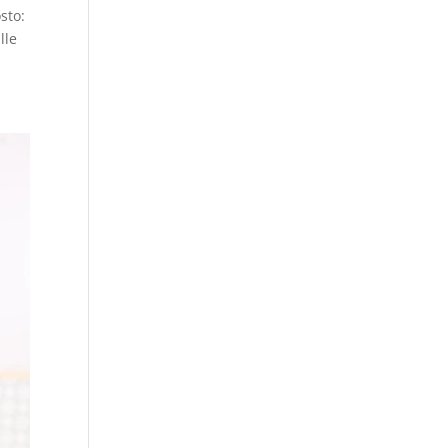
sto:
lle