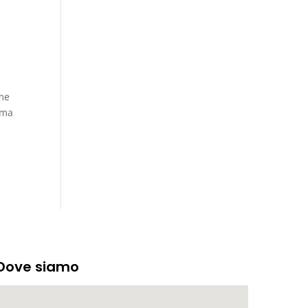
ome
, ma
Dove siamo